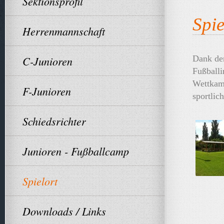
Sektionsprofil
Spie
Herrenmannschaft
C-Junioren
Dank der
Fußballi
Wettkam
F-Junioren
sportlich
Schiedsrichter
Junioren - Fußballcamp
Spielort
Downloads / Links